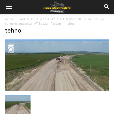
Acasă
IMAGINI DE PE A7 CU STADIUL LUCRARILOR – Se lucreaza pe
santierul autostrazii A7 Bacau – Pascani
tehno
tehno