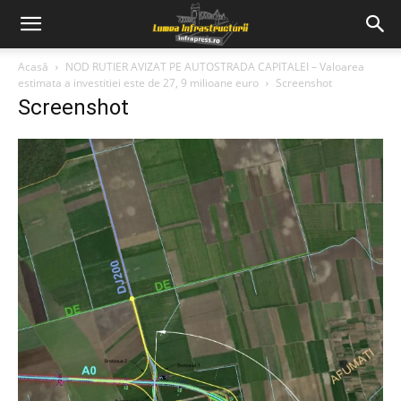
Acasă
NOD RUTIER AVIZAT PE AUTOSTRADA CAPITALEI – Valoarea
estimata a investitiei este de 27, 9 milioane euro
Screenshot
Screenshot