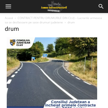
Acasă
CONTRACT PENTRU DRUMURILE DIN CLUJ – Lucrarile urmeaza
sa se desfasoare pe sase drumuri judetene
drum
drum