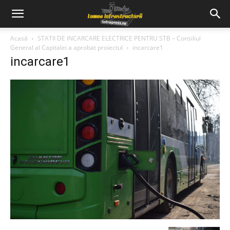
Acasă
STATII DE INCARCARE ELECTRICE PENTRU STB – Consiliul
General al Capitalei a aprobat proiectul
incarcare1
incarcare1