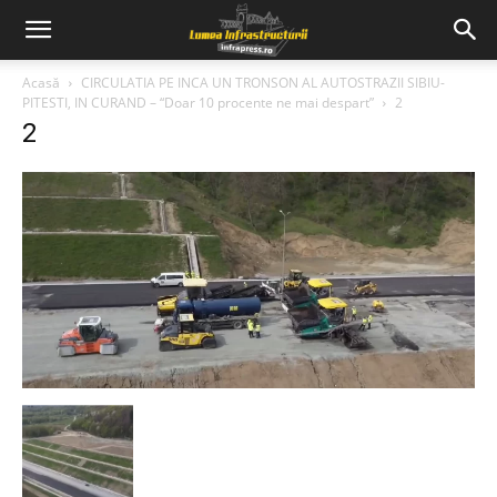
Acasă
CIRCULATIA PE INCA UN TRONSON AL AUTOSTRAZII SIBIU-
PITESTI, IN CURAND – “Doar 10 procente ne mai despart”
2
2