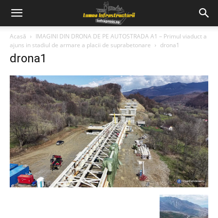
Acasă
IMAGINI DIN DRONA DE PE AUTOSTRADA A1 – Primul viaduct a
ajuns in stadiul de armare a placii de suprabetonare
drona1
drona1