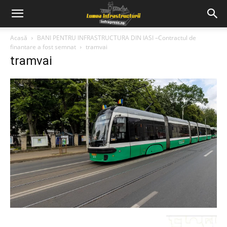
Acasă
BANI PENTRU INFRASTRUCTURA DIN IASI –Contractul de
finantare a fost semnat
tramvai
tramvai