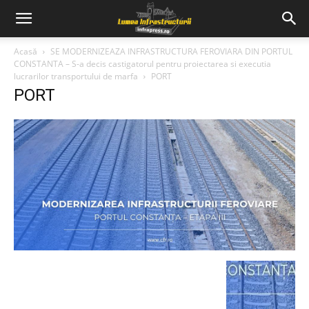
Acasă
SE MODERNIZEAZA INFRASTRUCTURA FEROVIARA DIN PORTUL
CONSTANTA – S-a decis castigatorul pentru proiectarea si executia
lucrarilor transportului de marfa
PORT
PORT