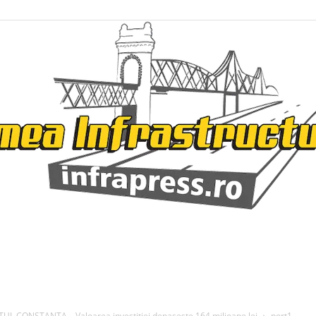
Infrapress
CONSTANTA – Valoarea investitiei depaseste 164 milioane lei
port1