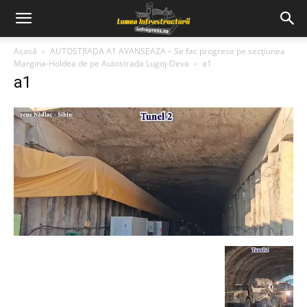
Acasă
AUTOSTRADA A1 AVANSEAZA – Se fac progrese pe secțiunea
Margina-Holdea de pe Autostrada Lugoj-Deva
a1
a1