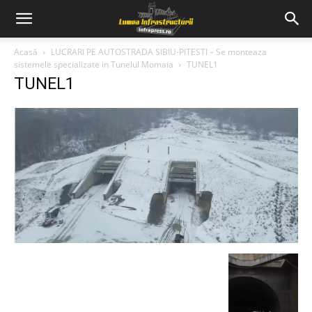
Acasă
LUCRARI PE AUTOSTRADA SIBIU-PITESTI – Se monteaza
sistemele specializate in Tunelul Momaia
TUNEL1
TUNEL1