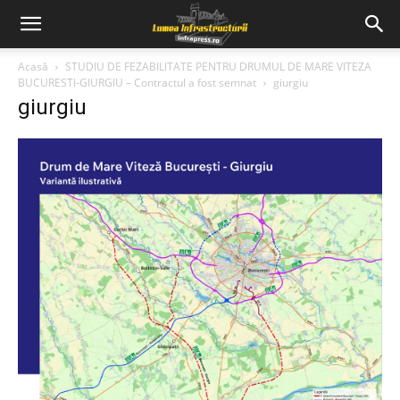
Acasă
STUDIU DE FEZABILITATE PENTRU DRUMUL DE MARE VITEZA
BUCURESTI-GIURGIU – Contractul a fost semnat
giurgiu
giurgiu