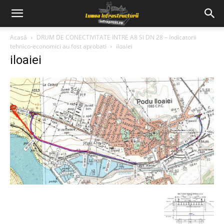
Acasă
DRUM DE CONECTIVITATE INTRE A8 SI DN 28 – Indicatorii
tehnico-economici au fost aprobati
iloaiei
iloaiei