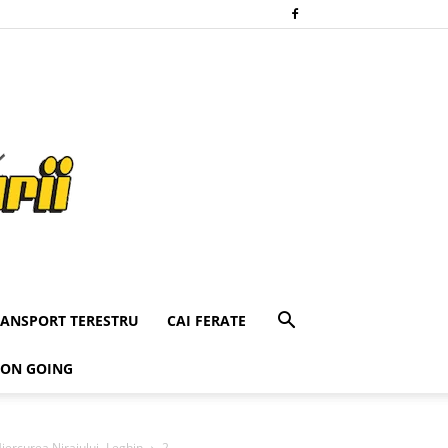
RANSPORT TERESTRU
CAI FERATE
 ON GOING
rcurea Nirajului -Leghin
2