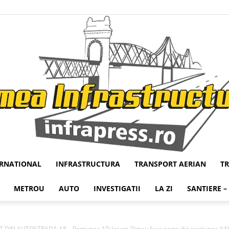
ERNATIONAL
INFRASTRUCTURA
TRANSPORT AERIAN
T
Infrapress
METROU
AUTO
INVESTIGATII
LA ZI
SANTIERE –
 AUTOSTRADA A8 – Portiunea 1D Joseni-Ditrau face parte din sectiunea II Mie