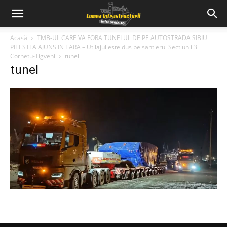
Acasă
TMB-UL CARE VA FORA TUNELUL DE PE AUTOSTRADA SIBIU
PITESTI A AJUNS IN TARA – Utilajul este dus pe santierul Sectiunii 3
Cornetu-Tigveni
tunel
tunel