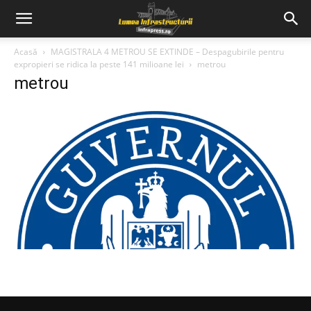
Acasă
MAGISTRALA 4 METROU SE EXTINDE – Despagubirile pentru
expropieri se ridica la peste 141 milioane lei
metrou
metrou