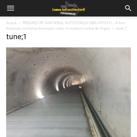
Acasă
PROGRES PE SANTIERUL AUTOSTRAZII SIBIU-PITESTI – A fost
finalizata turnarea betonului rutier in tunelul Curtea de Arges
tune;1
tune;1