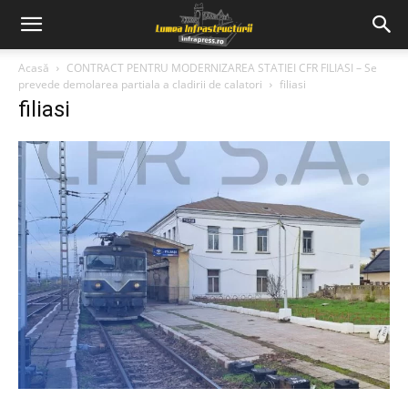
Acasă
CONTRACT PENTRU MODERNIZAREA STATIEI CFR FILIASI – Se
prevede demolarea partiala a cladirii de calatori
filiasi
filiasi