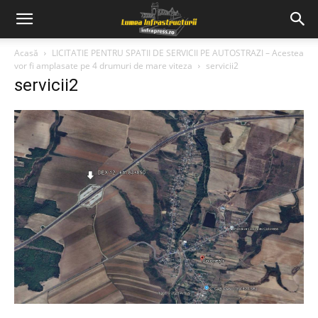
Acasă
LICITATIE PENTRU SPATII DE SERVICII PE AUTOSTRAZI – Acestea
vor fi amplasate pe 4 drumuri de mare viteza
servicii2
servicii2