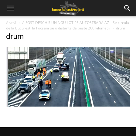
Acasă
A FOST DESCHIS UN NOU LOT PE AUTOSTRADA A7 – Se circula
de la Bucuresti la Focsani pe o distanta de peste 200 kilometri
drum
drum