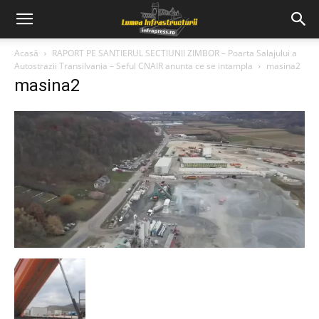
Acasă
RAPORT PE SANTIERUL SECTIUNII ZIMBOR – Poarta Salajului a
Autostrazii Transilvania – Seful CNAIR anunta ce se intampla
masina2
masina2