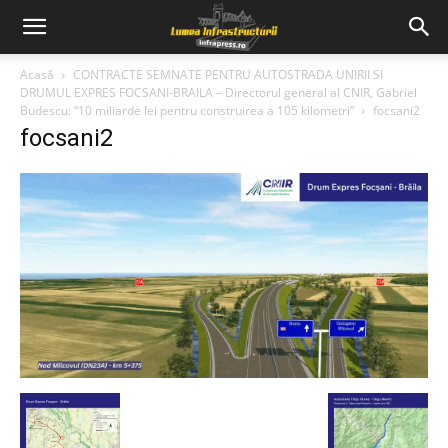
Acasă
CONTRACTE SEMNATE PENTRU AUTOSTRADA UNIRII SI
DRUMUL EXPRES FOCSANI-BRAILA – Directorul general al CNIR, Gabriel
Budescu: “10 miliarde lei pentru construirea a 105 kilometri”
focsani2
focsani2