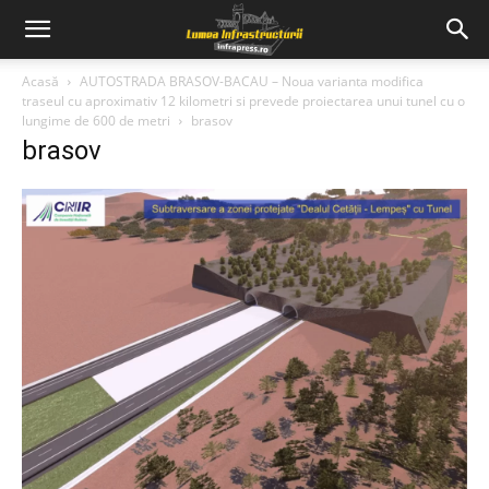
Acasă
AUTOSTRADA BRASOV-BACAU – Noua varianta modifica
traseul cu aproximativ 12 kilometri si prevede proiectarea unui tunel cu o
lungime de 600 de metri
brasov
brasov