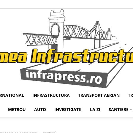
ERNATIONAL
INFRASTRUCTURA
TRANSPORT AERIAN
T
Infrapress
METROU
AUTO
INVESTIGATII
LA ZI
SANTIERE –
toate cele trei loturi
santier2