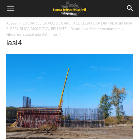
Acasă
LUCRARILE LA PODUL CARE FACE LEGATURA DINTRE ROMANIA
SI REPUBLICA MOLDOVA, RELUATE – Drumul va face conexiunea cu
viitoarea autostrada A8
iasi4
iasi4