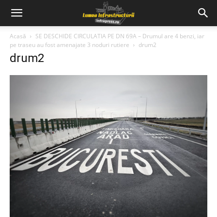
Acasă
SE DESCHIDE CIRCULATIA PE DN 69A – Drumul are 4 benzi, iar
pe traseu au fost amenajate 3 noduri rutiere
drum2
drum2