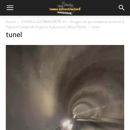
Acasă
STADIUL LUCRARILOR PE A1 – Imagini de pe santierul sectiunii 4
Tigveni-Curtea de Arges a Autostrazii Sibiu-Pitesti
tunel
tunel