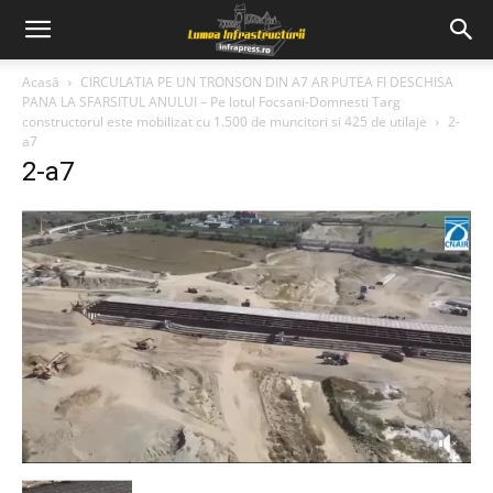
Acasă
CIRCULATIA PE UN TRONSON DIN A7 AR PUTEA FI DESCHISA
PANA LA SFARSITUL ANULUI – Pe lotul Focsani-Domnesti Targ
constructorul este mobilizat cu 1.500 de muncitori si 425 de utilaje
2-
a7
2-a7