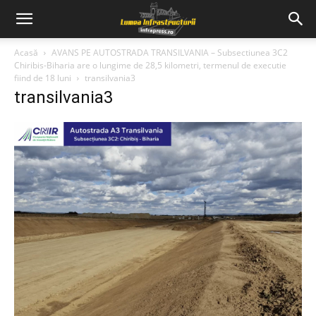
Acasă
AVANS PE AUTOSTRADA TRANSILVANIA – Subsectiunea 3C2
Chiribis-Biharia are o lungime de 28,5 kilometri, termenul de executie
fiind de 18 luni
transilvania3
transilvania3