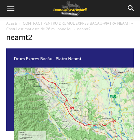
Acasă
CONTRACT PENTRU DRUMUL EXPRES BACAU-PIATRA NEAMT –
Costul estimat este de 26 milioane lei
neamt2
neamt2