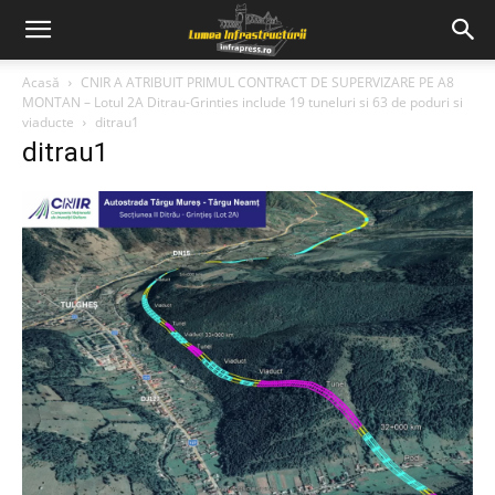
Acasă
CNIR A ATRIBUIT PRIMUL CONTRACT DE SUPERVIZARE PE A8
MONTAN – Lotul 2A Ditrau-Grinties include 19 tuneluri si 63 de poduri si
viaducte
ditrau1
ditrau1