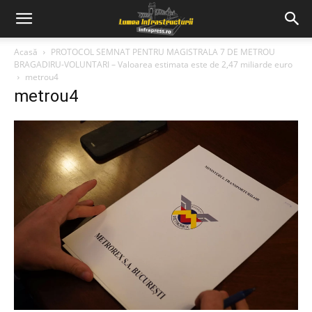
Acasă
PROTOCOL SEMNAT PENTRU MAGISTRALA 7 DE METROU
BRAGADIRU-VOLUNTARI – Valoarea estimata este de 2,47 miliarde euro
metrou4
metrou4