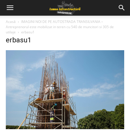
Acasă
IMAGINI NOI DE PE AUTOSTRADA TRANSILVANIA –
Antreprenorul este mobilizat in teren cu 540 de muncitori si 305 de
utilaje
erbasu1
erbasu1