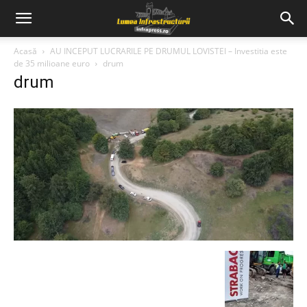
Acasă
AU INCEPUT LUCRARILE PE DRUMUL LOVISTEI – Investitia este
de 35 milioane euro
drum
drum