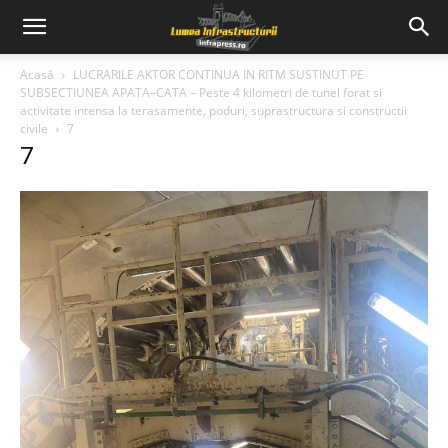
Acasă
LUCRARILE AKTOR CONTINUA IN RITM SUSTINUT PE
SUBSECTIUNEA APATA–CATA – Peste 4 kilometri de tunel forat si
activitate intensa la terasamente, poduri, suprastructura si constructii
civile
7
7