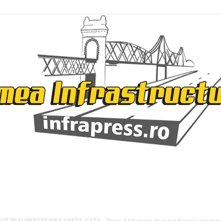
Infrapress
E SUBSECTIUNEA APATA–CATA – Peste 4 kilometri de tunel forat si activitate i