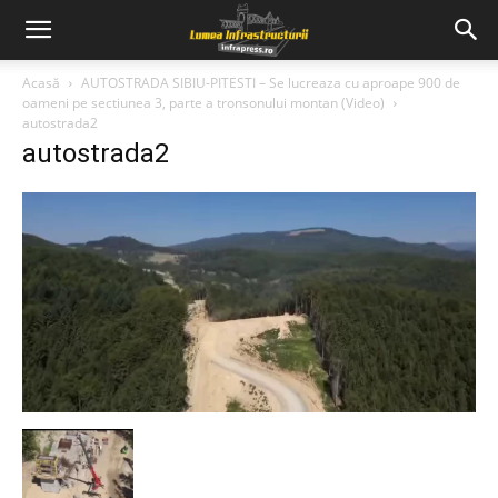
Acasă
AUTOSTRADA SIBIU-PITESTI – Se lucreaza cu aproape 900 de
oameni pe sectiunea 3, parte a tronsonului montan (Video)
autostrada2
autostrada2