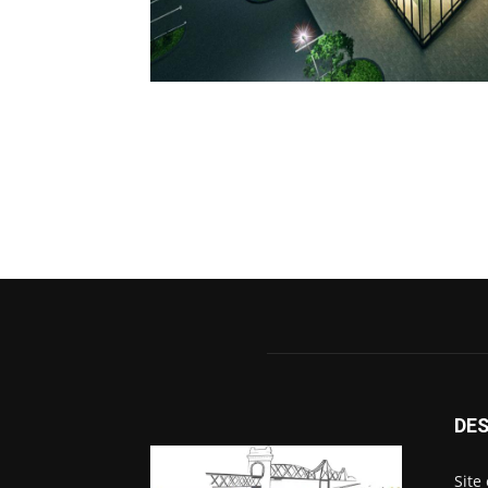
DES
Site