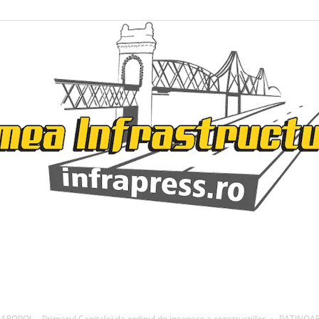
Infrapress
OL – Primarul Capitalei da ordinul de incepere a constructiilor
PATINOA