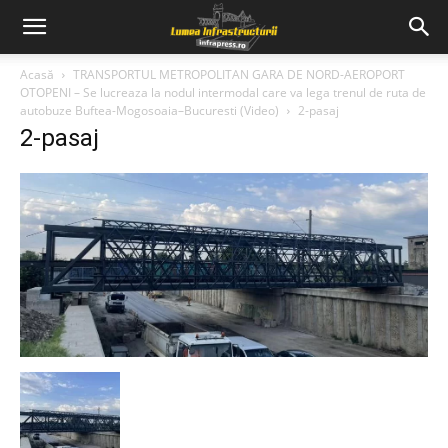
Acasă
TRANSPORTUL METROPOLITAN GARA DE NORD-AEROPORT
OTOPENI – Se lucreaza la nodul intermodal care va lega trenul de ruta de
autobuze Buftea-Mogosoaia–Bucuresti (Video)
2-pasaj
2-pasaj