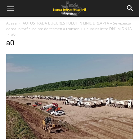
Acasă
AUTOSTRADA BUCURESTIULUI, IN LINIE DREAPTA – Se vizeaza
darea in trafic inainte de termen a tronsonului cuprins intre DN1 si DN1A
a0
a0