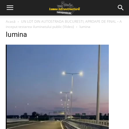
Acasă
UN LOT DIN AUTOSTRADA BUCURESTI, APROAPE DE FINAL – A
inceput testarea iluminatului public (Video)
lumina
lumina