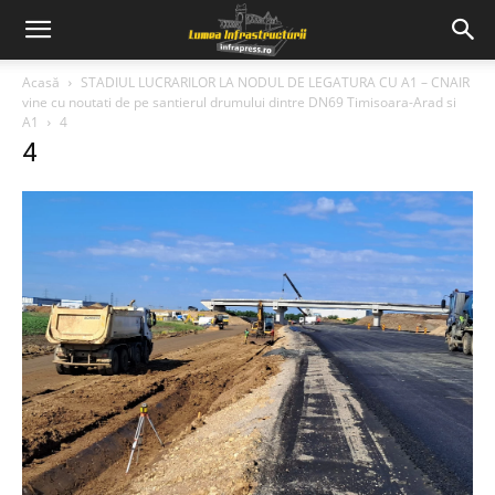
Acasă
STADIUL LUCRARILOR LA NODUL DE LEGATURA CU A1 – CNAIR
vine cu noutati de pe santierul drumului dintre DN69 Timisoara-Arad si
A1
4
4