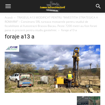
Acasă
TRASEUL A13 MODIFICAT PENTRU “INVESTITIA STRATEGICA A
ROMARM” – Consitrans SRL tureaza motoarele pentru studiul de
fezabilitate al Autostrazii Brasov-Bacau. Peste 7200 metri au fost forati
pana in prezent pentru studiu geotehnic
foraje a13 a
foraje a13 a