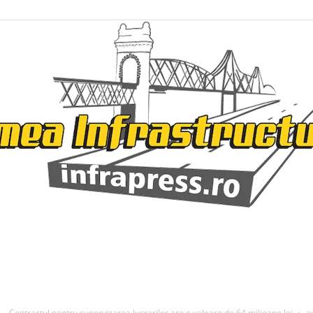
Infrapress
tractul pentru supervizarea lucrarilor are o valoare de 64 milioane lei
a