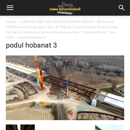
Acasă
UMB MAI ARE 10% DIN DEX6 BRAILA-GALATI – Directorul
CNAIR anunta un progres fizic de 90% pe Drumul Expres Braila-Galati.
Termenul contractual pentru finalizarea celor 11 kilometri era 1 mai
2024
podul hobanat 3
podul hobanat 3