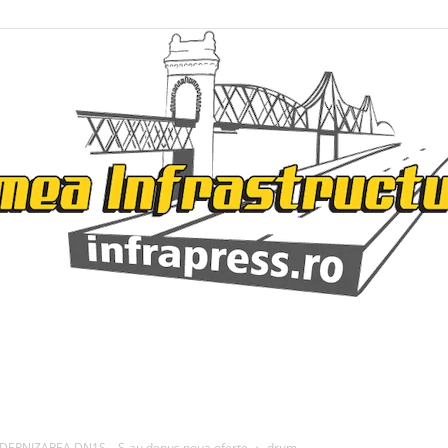
Infrapress
ERNIZAREA DN1S – S-au depus noua oferte
drum