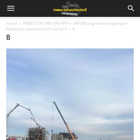
Acasă
PROIECT IN LINIE DREAPTA – AKTOR progreseaza rapid spre
finalizarea autostrazii A0 Sud Lot 3
8
8