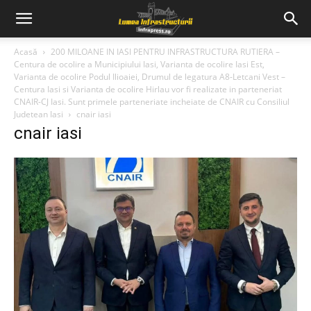
Acasă
200 MILOANE IN IASI PENTRU INFRASTRUCTURA RUTIERA –
Centura de ocolire a Municipiului Iasi, Varianta de ocolire Iasi Est,
Varianta de ocolire Podul Ilioaiei, Drumul de legatura A8-Letcani Vest –
Centura Iasi si Varianta de ocolire Hirlau vor fi realizate in parteneriat
CNAIR-CJ Iasi. Sunt primele parteneriate incheiate de CNAIR cu Consiliul
Judetean Iasi
cnair iasi
cnair iasi