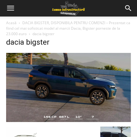
Acasă
DACIA BIGSTER, DISPONIBILA PENTRU COMENZI – Prezentat ca
fiind cel mai sofisticat model al marcii Dacia, Bigster porneste de la
23.000 euro
dacia bigster
dacia bigster