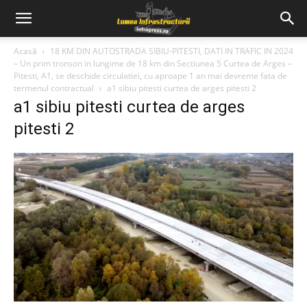
Acasă
18 KM DIN AUTOSTRADA SIBIU-PITESTI, DATI IN TRAFIC IN 2024
– Un prim tronson in lungime de 18 km din Sectiunea 5 Curtea de Arges –
Pitesti, A1, se deschide circulatiei, cu aproape 1 an mai devreme fata de
termenul contractual
a1 sibiu pitesti curtea de arges pitesti 2
a1 sibiu pitesti curtea de arges
pitesti 2